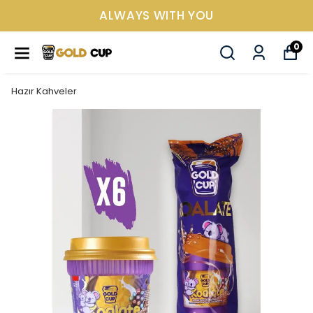
ALWAYS WITH YOU
0
Hazır Kahveler