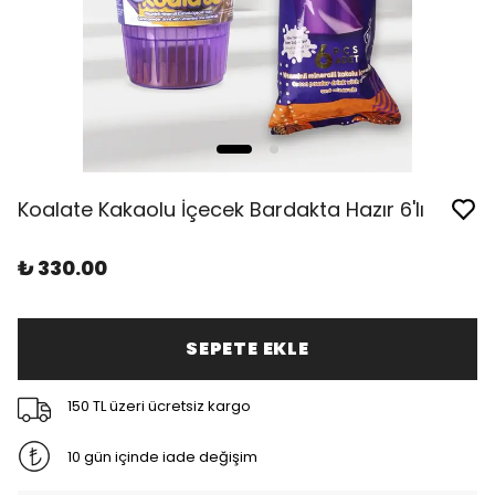
Koalate Kakaolu İçecek Bardakta Hazır 6'lı
₺ 330.00
SEPETE EKLE
150 TL üzeri ücretsiz kargo
10 gün içinde iade değişim