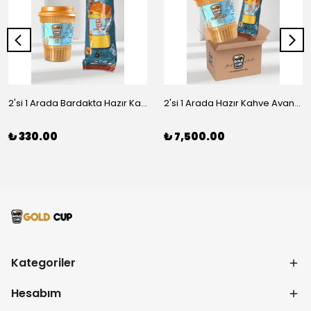
2'si 1 Arada Bardakta Hazır Kahve 6'lı
2'si 1 Arada Hazır Kahve Avantaj Paket 1 Koli (24 Paket, 144 Bardak)
₺ 330.00
₺ 7,500.00
Kategoriler
Hesabım